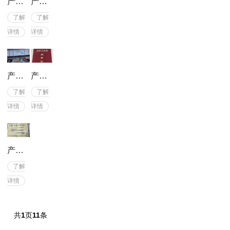
产品
产品
圳国
绝缘
览会
名
名
了解
了解
际复
材料
详情
详情
称：
称：
合材
有限
第29
第29
料工
公司
届中
届中
业技
展会
产品
产品
国国
国国
术展
位置
名
名
了解
了解
际复
际复
详情
详情
览会
No.1137
称：
称：
合材
合材
第28
创新
料工
料工
届中
产品
业技
业技
产品
国国
奖荣
术展
术展
名
了解
际复
誉证
详情
览会
览会
称：
合材
华泰
第21
料工
展位
共
1
页
11
条
届“CCE-
业技