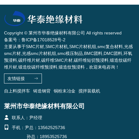
JEC”创
术展
新产
览会
品荣
誉证
Copyright © 莱州市华泰绝缘材料有限公司 All rights reserved
备案号：
鲁ICP备17018528号-2
书
主要从事于SMC片材,SMC片材机,SMC片材机组,smc复合材料,光感
smc片材,光感smc片材机组,smc模压制品,BMC团料,DMC团料,环氧
预浸料,碳纤维片材,碳纤维SMC片材,碳纤维短切预浸料,锻造纹碳纤
维片材,锻造纹碳纤维预浸料,锻造纹预浸料，欢迎来电咨询！
友情链接
自上料搅拌车
铸造钢背
铜粉末冶金
搅拌装载机
莱州市华泰绝缘材料有限公司
联系人：尹经理
手机：尹总：13562525736
孙总：18953525736