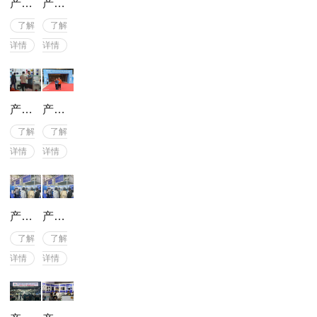
产品
产品
名
名
了解
了解
详情
详情
称：
称：
莱州
展会
市华
现场
产品
产品
泰绝
外国
名
名
了解
了解
缘材
友人
详情
详情
称：
称：
料有
拍照
展会
第8届
限公
询问
现场
广州
司展
产品
产品
客户
国际
会位
名
名
了解
了解
咨询
复合
置
详情
详情
称：
称：
介绍
材料
T59A
第三
莱州
及制
届深
华泰
品展